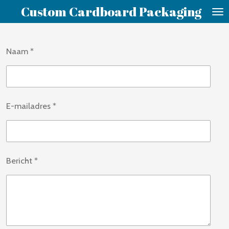
Custom Cardboard Packaging
Ga
direct
naar
Naam *
de
hoofdinhoud
E-mailadres *
Bericht *